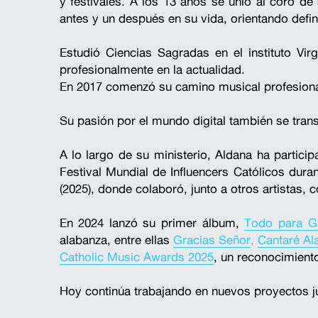
y festivales. A los 13 años se unió al coro 
antes y un después en su vida, orientando defini
Estudió Ciencias Sagradas en el instituto Vi
profesionalmente en la actualidad.
En 2017 comenzó su camino musical profesional
Su pasión por el mundo digital también se trans
A lo largo de su ministerio, Aldana ha partici
Festival Mundial de Influencers Católicos dura
(2025), donde colaboró, junto a otros artistas,
En 2024 lanzó su primer álbum, 
Todo para Gl
alabanza, entre ellas 
Gracias Señor
, 
Cantaré Al
Catholic Music Awards 2025
, un reconocimient
Hoy continúa trabajando en nuevos proyectos j