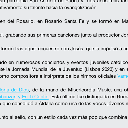
de su parroquia San Antonio de Padua y, dos años más tar
tivamente su talento hacia la evangelización.
rgen del Rosario, en Rosario Santa Fe y se formó en Ma
, grabando sus primeras canciones junto al productor Jo
formó tras aquel encuentro con Jesús, que la impulsó a com
pado en numerosos conciertos y eventos juveniles católic
nte la Jornada Mundial de la Juventud (Lisboa 2023) y en 
 como compositora e intérprete de los himnos oficiales 
Vamo
oria de Dios
, de la mano de Misericordia Music, una o
abanza
s y 
En Ti Confío
o que consolidó a Aldana como una de las voces jóvenes m
unto al sello, con un estilo cada vez más pop que combina