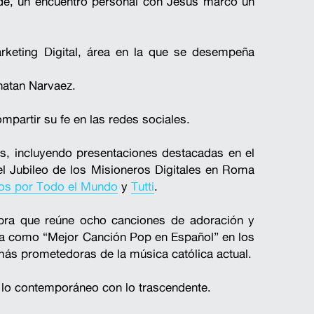
de, un encuentro personal con Jesús marcó un 
rketing Digital, área en la que se desempeña 
natan Narvaez.
partir su fe en las redes sociales.
os, incluyendo presentaciones destacadas en el 
el Jubileo de los Misioneros Digitales en Roma 
s por Todo el Mundo
y 
Tutti
.
bra que reúne ocho canciones de adoración y 
. Esta última fue distinguida en Roma como “Mejor Canción Pop en Español” en los 
ás prometedoras de la música católica actual.
 lo contemporáneo con lo trascendente.