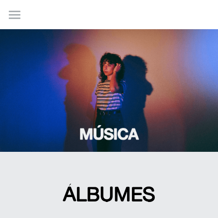
INICIO
SOBRE
MÚSICA
RECURSOS
EVENTOS
LETRAS Y ACORDES
KIT DE PRENSA
30 ORACIONES PARA ENTREGARSE A
DIOS DÍA A DÍA
ÁLBUMES